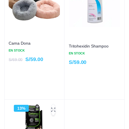
Cama Dona
Tritohexidin Shampoo
EN STOCK
EN STOCK
S/
59.00
S/
69.00
S/
59.00
13%