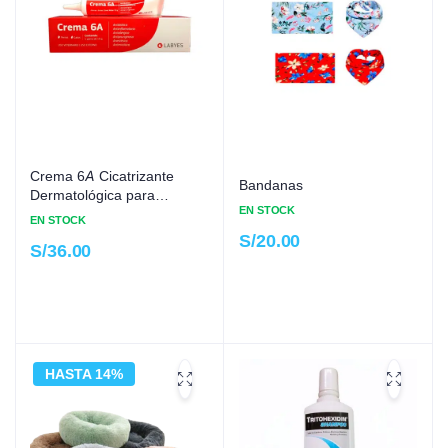
Crema 6A Cicatrizante
Bandanas
Dermatológica para
EN STOCK
Mascotas
EN STOCK
S/
20.00
S/
36.00
HASTA 14%
15%