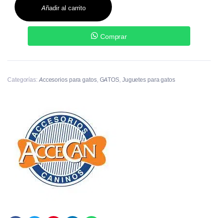
Añadir al carrito
Comprar
Categorías:
Accesorios para gatos
,
GATOS
,
Juguetes para gatos