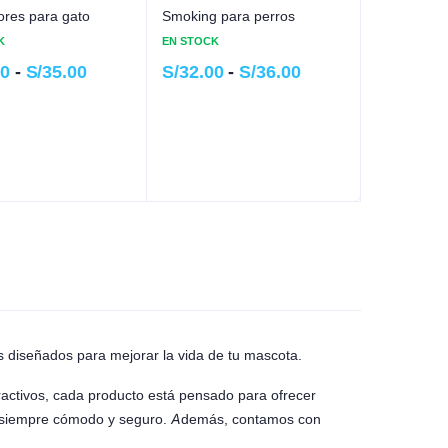
res para gato
Smoking para perros
K
EN STOCK
00
-
S/
35.00
S/
32.00
-
S/
36.00
 diseñados para mejorar la vida de tu mascota.
activos, cada producto está pensado para ofrecer
té siempre cómodo y seguro. Además, contamos con