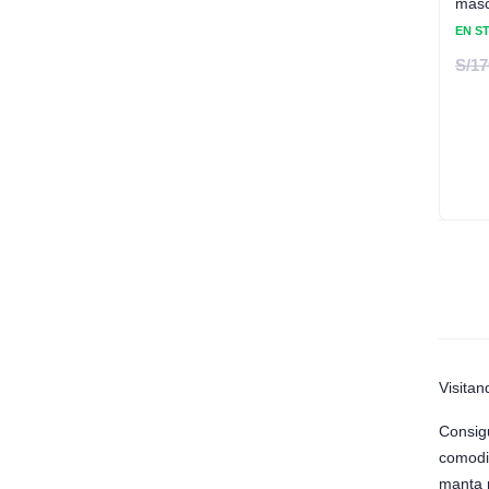
masc
EN S
S/
17
Visita
Consig
comodi
manta r