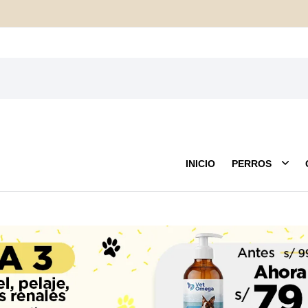
INICIO
PERROS
Mantas
Anti pulgas
Peluches
Cam
Cuidado Externo
Mordedores
Corr
 Correas
Farmacia y Salud
Lanzadores y Pelotas
Jug