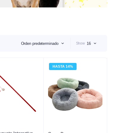
nels
Shampoos e Higiene
cadores
Cuidado Dental
os y Bebederos
neros
Orden predeterminado
Show
16
HASTA 14%
15%
uguete Interactivo