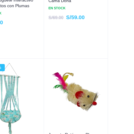
Cama Dona
tos con Plumas
EN STOCK
K
S/
59.00
S/
69.00
00
%