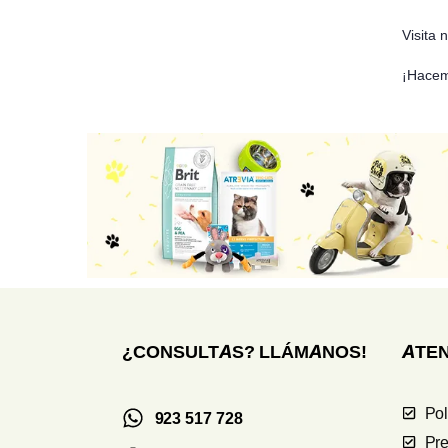
Visita 
¡Hacemo
¿CONSULTAS? LLÁMANOS!
ATEN
Pol
923 517 728
Pre