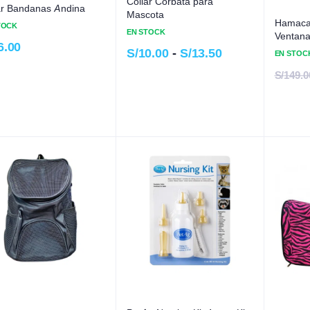
Collar Corbata para
ar Bandanas Andina
Mascota
Hamaca 
TOCK
EN STOCK
Ventana
6.00
Gatos
S/
10.00
-
S/
13.50
EN STOC
S/
149.0