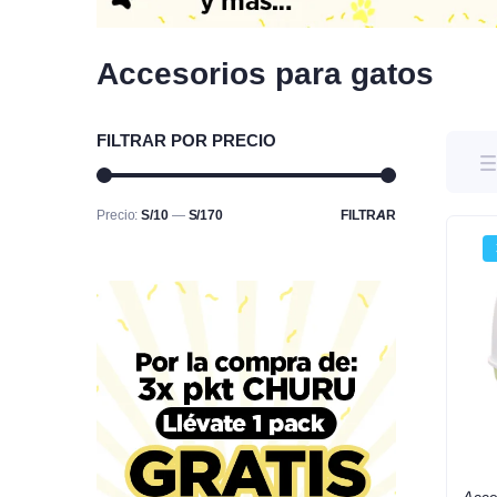
Snacks y Premios
Snacks
Platos y 
Transporta
Accesorios para gatos
Ropa y Ac
FILTRAR POR PRECIO
Precio:
S/10
—
S/170
FILTRAR
Acce