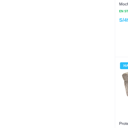
Moch
EN S
S/
4
HA
Prot