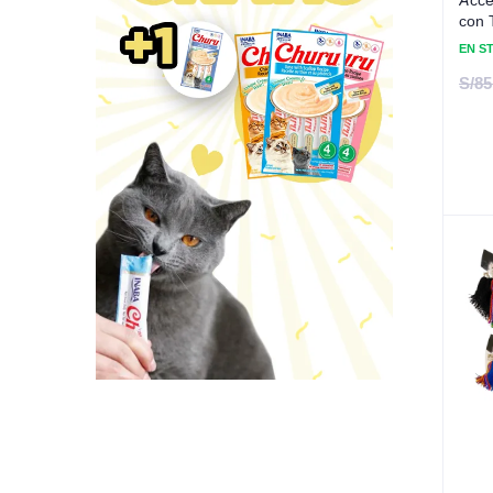
con 
EN S
S/
85