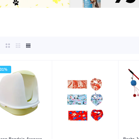
bebederos
Shampoos e Higiene
Ken
dores y Viajes
Cuidado Dental
Ras
cesorios
Plat
Are
31%
can Bandeja Arenero
Barita J