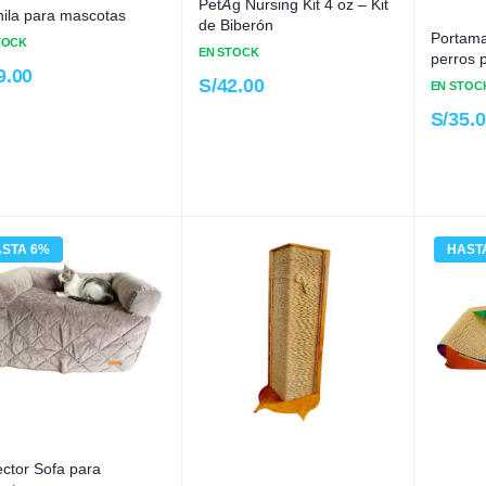
PetAg Nursing Kit 4 oz – Kit
ila para mascotas
de Biberón
Portama
TOCK
EN STOCK
perros 
9.00
S/
42.00
EN STOC
S/
35.
STA 6%
7%
HAST
34
ector Sofa para