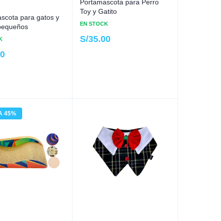
Portamascota para Perro
Toy y Gatito
scota para gatos y
EN STOCK
pequeños
S/
35.00
K
00
A 45%
%