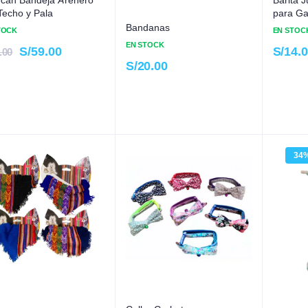
Techo y Pala
para Ga
Bandanas
TOCK
EN STOC
EN STOCK
S/
59.00
S/
14.
.00
S/
20.00
34