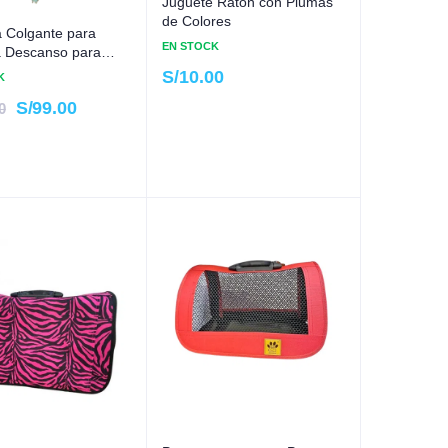
Juguete Ratón con Plumas
de Colores
Colgante para
EN STOCK
 Descanso para
S/
10.00
K
S/
99.00
0