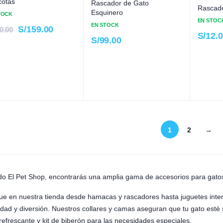
otas
Rascador de Gato
Rascado
Esquinero
TOCK
EN STOC
EN STOCK
S/
159.00
0.00
S/
12.
S/
99.00
1
2
→
ndo El Pet Shop, encontrarás una amplia gama de accesorios para gatos
ue en nuestra tienda desde hamacas y rascadores hasta juguetes inter
dad y diversión. Nuestros collares y camas aseguran que tu gato es
efrescante y kit de biberón para las necesidades especiales.