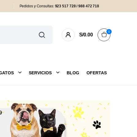
Pedidos y Consultas:
923 517 728 / 988 472 718
0
S/
0.00
GATOS
SERVICIOS
BLOG
OFERTAS
as y Colchonetas
Antipulgas
eas y Arneses
Cuidado Externo
uetes
Farmacia y Salud