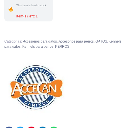
This item is low in stock.
Item(s) left: 1
Categorías:
Accesorios para gatos
,
Accesorios para perros
,
GATOS
,
Kennels
para gatos
,
Kennels para perros
,
PERROS