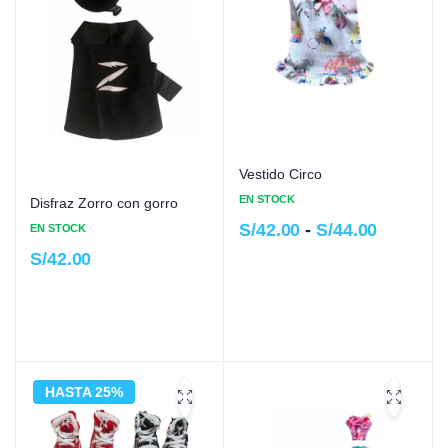
Vestido Circo
EN STOCK
Disfraz Zorro con gorro
S/
42.00
-
S/
44.00
EN STOCK
S/
42.00
HASTA 25%
26%