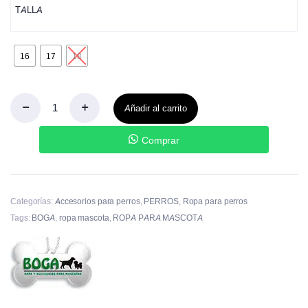
TALLA
16
17
18
Añadir al carrito
Comprar
Categorías:
Accesorios para perros
,
PERROS
,
Ropa para perros
Tags:
BOGA
,
ropa mascota
,
ROPA PARA MASCOTA