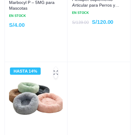
Marbocyl P – 5MG para
Articular para Perros y
Mascotas
Gatos
EN STOCK
EN STOCK
S/
120.00
S/
139.00
S/
4.00
HASTA 14%
15%