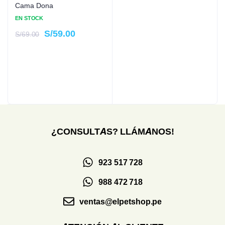
Cama Dona
EN STOCK
S/
59.00
S/
69.00
¿CONSULTAS? LLÁMANOS!
923 517 728
988 472 718
ventas@elpetshop.pe