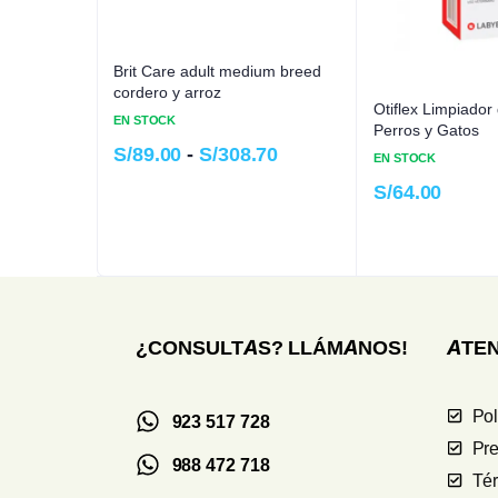
Brit Care adult medium breed
cordero y arroz
Otiflex Limpiador
EN STOCK
Perros y Gatos
S/
89.00
-
S/
308.70
EN STOCK
S/
64.00
¿CONSULTAS? LLÁMANOS!
ATEN
Pol
923 517 728
Pre
988 472 718
Té