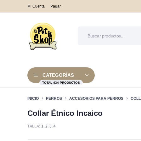
Mi Cuenta
Pagar
CATEGORÍAS
TOTAL 434 PRODUCTOS
INICIO
PERROS
ACCESORIOS PARA PERROS
COLL
Collar Étnico Incaico
Alimento Seco
Alimentos
Camas y 
Alimento Húmedo
Alimento medicado
Collares
TALLA
1
,
2
,
3
,
4
Alimento medicado
Alimento Seco
Arneses y