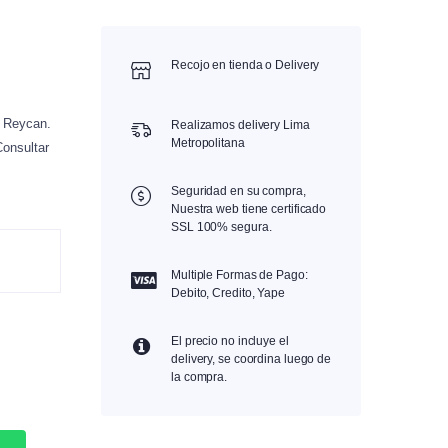
nels
Shampoos e Higiene
cadores
Cuidado Dental
Recojo en tienda o Delivery
os y Bebederos
neros
a Reycan.
Realizamos delivery Lima
Metropolitana
Consultar
Seguridad en su compra,
Nuestra web tiene certificado
SSL 100% segura.
Multiple Formas de Pago:
Debito, Credito, Yape
El precio no incluye el
delivery, se coordina luego de
la compra.