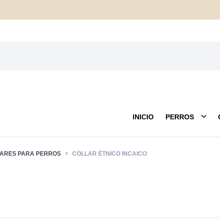
INICIO
PERROS
ARES PARA PERROS
COLLAR ÉTNICO INCAICO
Mantas
Anti pulgas
Peluches
Cam
Cuidado Externo
Mordedores
Corr
 Correas
Farmacia y Salud
Lanzadores y Pelotas
Jug