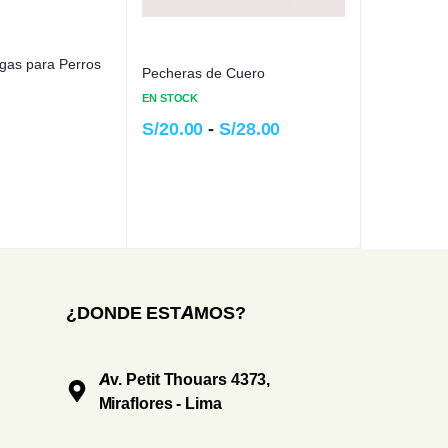
lgas para Perros
Pecheras de Cuero
EN STOCK
S/
20.00
-
S/
28.00
¿DONDE ESTAMOS?
Av. Petit Thouars 4373,
Miraflores - Lima