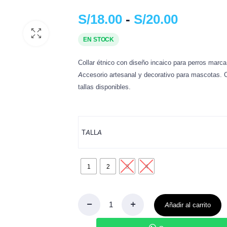
bebederos
Shampoos e Higiene
Ken
S/
18.00
-
S/
20.00
dores y Viajes
Cuidado Dental
Ras
EN STOCK
cesorios
Plat
Are
Collar étnico con diseño incaico para perros marc
Accesorio artesanal y decorativo para mascotas. 
tallas disponibles.
TALLA
1
2
3
4
Añadir al carrito