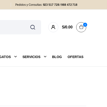
Pedidos y Consultas:
923 517 728 / 988 472 718
0
S/
0.00
GATOS
SERVICIOS
BLOG
OFERTAS
as y Colchonetas
Antipulgas
eas y Arneses
Cuidado Externo
uetes
Farmacia y Salud