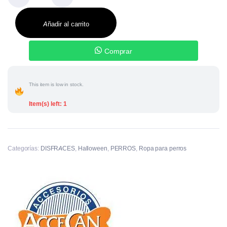
Añadir al carrito
Comprar
This item is low in stock.
Item(s) left: 1
Categorías:
DISFRACES
,
Halloween
,
PERROS
,
Ropa para perros