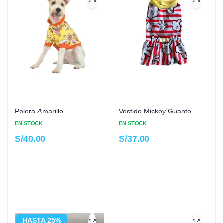
Polera Amarillo
Vestido Mickey Guante
EN STOCK
EN STOCK
S/
40.00
S/
37.00
HASTA 25%
22%