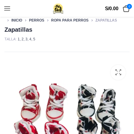
0
S/
0.00
INICIO
PERROS
ROPA PARA PERROS
ZAPATILLAS
Zapatillas
TALLA
1
,
2
,
3
,
4
,
5