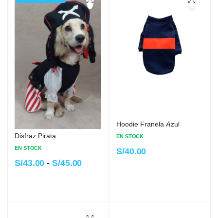
Hoodie Franela Azul
Disfraz Pirata
EN STOCK
EN STOCK
S/
40.00
S/
43.00
-
S/
45.00