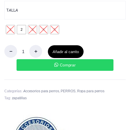
TALLA
1
2
3
4
5
Añadir al carrito
Comprar
Categorías:
Accesorios para perros
,
PERROS
,
Ropa para perros
Tag:
zapatillas