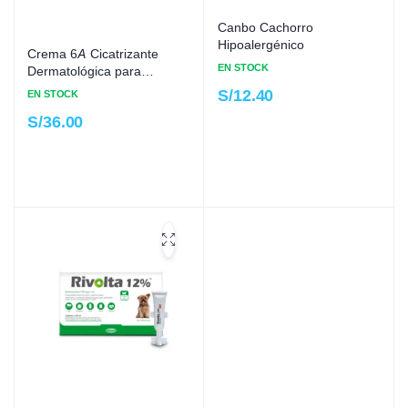
Canbo Cachorro
Hipoalergénico
Crema 6A Cicatrizante
EN STOCK
Dermatológica para
Mascotas
S/
12.40
EN STOCK
S/
36.00