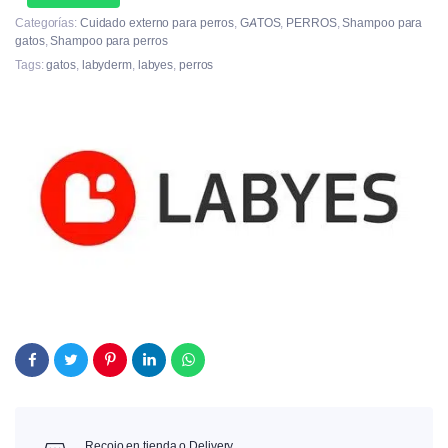
Categorías:
Cuidado externo para perros
,
GATOS
,
PERROS
,
Shampoo para
gatos
,
Shampoo para perros
Tags:
gatos
,
labyderm
,
labyes
,
perros
Recojo en tienda o Delivery