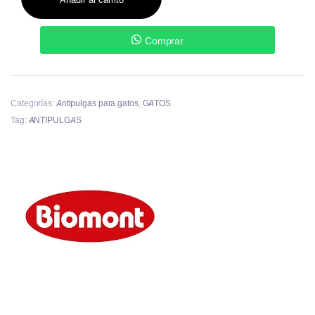
Comprar
Categorías:
Antipulgas para gatos
,
GATOS
Tag:
ANTIPULGAS