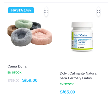
HASTA 14%
15%
Cama Dona
EN STOCK
Dolvit Calmante Natural
para Perros y Gatos
S/
59.00
S/
69.00
EN STOCK
S/
65.00