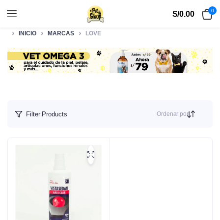
0
S/
0.00
INICIO
MARCAS
LOVE
Ordenar por
Filter Products