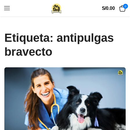
0
S/
0.00
Etiqueta:
antipulgas
bravecto