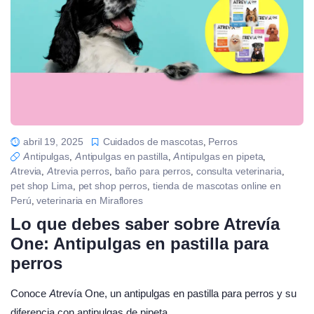
abril 19, 2025
Cuidados de mascotas
Perros
,
Antipulgas
Antipulgas en pastilla
Antipulgas en pipeta
,
,
,
Atrevia
Atrevia perros
baño para perros
consulta veterinaria
,
,
,
,
pet shop Lima
pet shop perros
tienda de mascotas online en
,
,
Perú
veterinaria en Miraflores
,
Lo que debes saber sobre Atrevía
One: Antipulgas en pastilla para
perros
Conoce Atrevía One, un antipulgas en pastilla para perros y su
diferencia con antipulgas de pipeta.