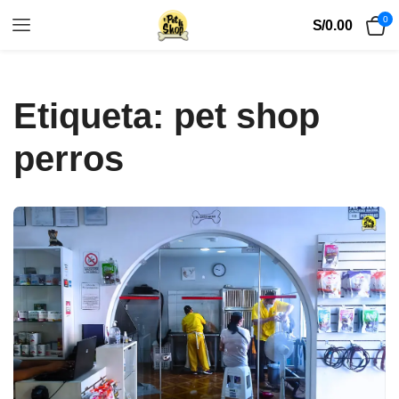
0
S/
0.00
Etiqueta:
pet shop
perros