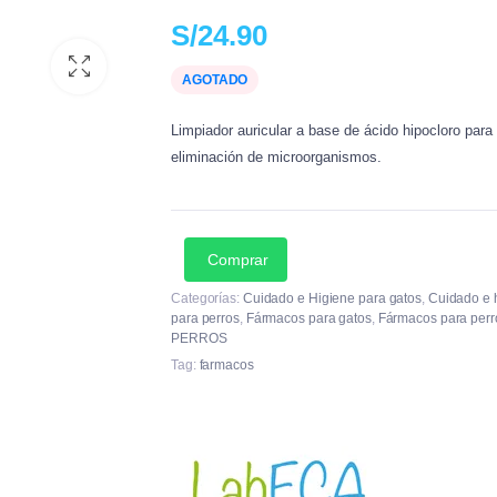
bebederos
Shampoos e Higiene
Ken
S/
24.90
dores y Viajes
Cuidado Dental
Ras
AGOTADO
cesorios
Plat
Limpiador auricular a base de ácido hipocloro para 
Are
eliminación de microorganismos.
Comprar
Categorías:
Cuidado e Higiene para gatos
,
Cuidado e 
para perros
,
Fármacos para gatos
,
Fármacos para perr
PERROS
Tag:
farmacos