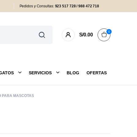
Pedidos y Consultas:
923 517 728 / 988 472 718
0
S/
0.00
GATOS
SERVICIOS
BLOG
OFERTAS
NO PARA MASCOTAS
as y Colchonetas
Antipulgas
eas y Arneses
Cuidado Externo
uetes
Farmacia y Salud