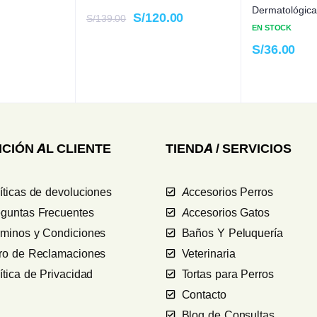
Dermatológica
S/
120.00
S/
139.00
EN STOCK
S/
36.00
CIÓN AL CLIENTE
TIENDA / SERVICIOS
íticas de devoluciones
Accesorios Perros
guntas Frecuentes
Accesorios Gatos
rminos y Condiciones
Baños Y Peluquería
bro de Reclamaciones
Veterinaria
ítica de Privacidad
Tortas para Perros
Contacto
Blog de Consultas