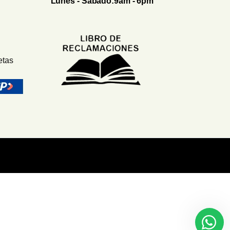
Lunes - Sábado:9am - 6pm
etas