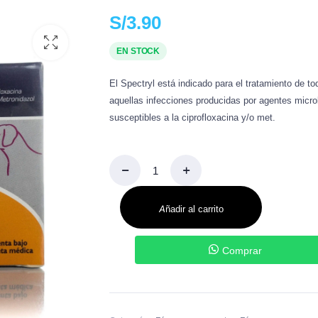
bebederos
Shampoos e Higiene
Ken
S/
3.90
dores y Viajes
Cuidado Dental
Ras
EN STOCK
cesorios
Plat
El Spectryl está indicado para el tratamiento de to
Are
aquellas infecciones producidas por agentes micro
susceptibles a la ciprofloxacina y/o met.
Añadir al carrito
Comprar