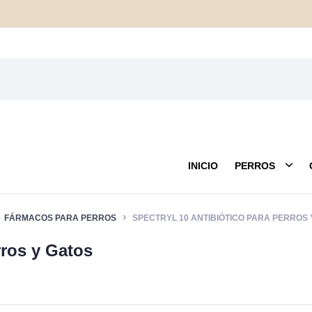
INICIO
PERROS
FÁRMACOS PARA PERROS
SPECTRYL 10 ANTIBIÓTICO PARA PERROS 
rros y Gatos
Mantas
Anti pulgas
Peluches
Cam
Cuidado Externo
Mordedores
Corr
 Correas
Farmacia y Salud
Lanzadores y Pelotas
Jug