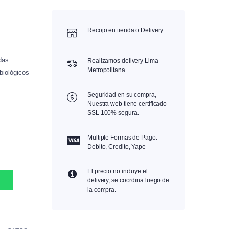
nels
Shampoos e Higiene
cadores
Cuidado Dental
Recojo en tienda o Delivery
os y Bebederos
das
neros
Realizamos delivery Lima
Metropolitana
biológicos
Seguridad en su compra,
Nuestra web tiene certificado
SSL 100% segura.
Multiple Formas de Pago:
Debito, Credito, Yape
El precio no incluye el
delivery, se coordina luego de
la compra.