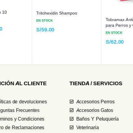
o 10
Tritohexidin Shampoo
Tobramax Anti
EN STOCK
para Perros y
0
S/
59.00
EN STOCK
S/
62.00
CIÓN AL CLIENTE
TIENDA / SERVICIOS
íticas de devoluciones
Accesorios Perros
guntas Frecuentes
Accesorios Gatos
rminos y Condiciones
Baños Y Peluquería
bro de Reclamaciones
Veterinaria