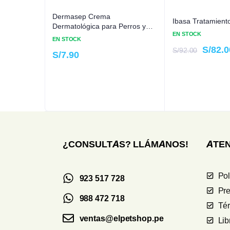
Dermasep Crema
Ibasa Tratamient
Dermatológica para Perros y
EN STOCK
Gatos
EN STOCK
S/
82.0
S/
92.00
S/
7.90
¿CONSULTAS? LLÁMANOS!
ATEN
Pol
923 517 728
Pre
988 472 718
Té
ventas@elpetshop.pe
Li