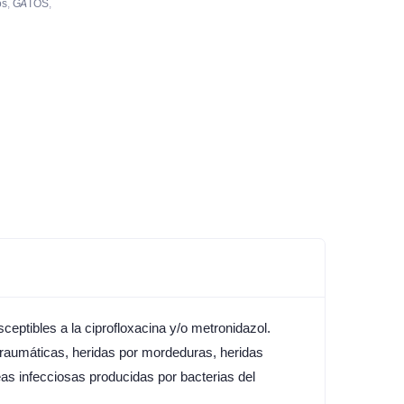
os
,
GATOS
,
ceptibles a la ciprofloxacina y/o metronidazol.
 traumáticas, heridas por mordeduras, heridas
eas infecciosas producidas por bacterias del