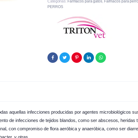
Categorías:
Fármacos para gatos
,
Fármacos para perr
PERROS
todas aquellas infecciones producidas por agentes microbiológicos sus
amiento de infecciones de tejidos blandos, como ser abscesos, heridas
tinal, con compromiso de flora aeróbica y anaeróbica, como ser diarr
acter, y otras.