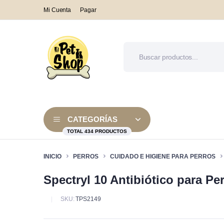
Mi Cuenta
Pagar
CATEGORÍAS
TOTAL 434 PRODUCTOS
INICIO
PERROS
CUIDADO E HIGIENE PARA PERROS
Spectryl 10 Antibiótico para Pe
Alimento Seco
Alimentos
Camas y 
Alimento Húmedo
Alimento medicado
Collares
SKU:
TPS2149
Alimento medicado
Alimento Seco
Arneses y