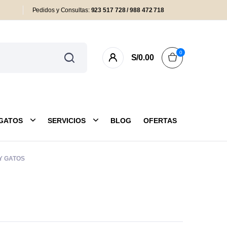
Pedidos y Consultas:
923 517 728 / 988 472 718
0
S/
0.00
GATOS
SERVICIOS
BLOG
OFERTAS
Y GATOS
as y Colchonetas
Antipulgas
eas y Arneses
Cuidado Externo
uetes
Farmacia y Salud