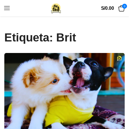
0
S/
0.00
Etiqueta:
Brit