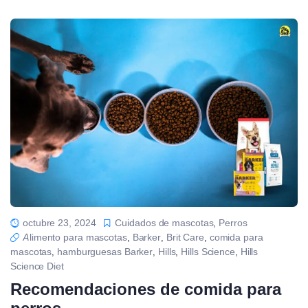
octubre 23, 2024
Cuidados de mascotas
Perros
,
Alimento para mascotas
Barker
Brit Care
comida para
,
,
,
mascotas
hamburguesas Barker
Hills
Hills Science
Hills
,
,
,
,
Science Diet
Recomendaciones de comida para